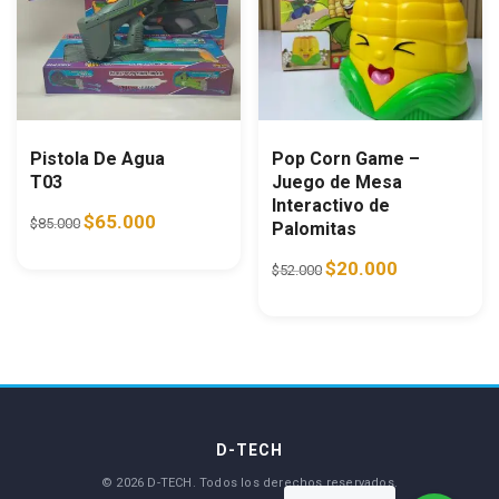
Pistola De Agua
Pop Corn Game –
T03
Juego de Mesa
Interactivo de
Original price was: $85.000.
Current price is: $65.000.
$
65.000
$
85.000
Palomitas
Original price was: $52.0
Current price i
$
20.000
$
52.000