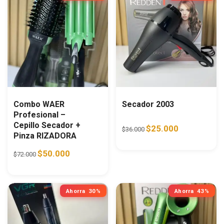
Combo WAER
Secador 2003
Profesional –
Cepillo Secador +
Original price was: $36.0
Current price i
$
25.000
$
36.000
Pinza RIZADORA
Original price was: $72.000.
Current price is: $50.000.
$
50.000
$
72.000
Ahorra
30%
Ahorra
43%