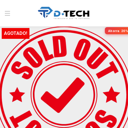
Ahorra
20%
AGOTADO!