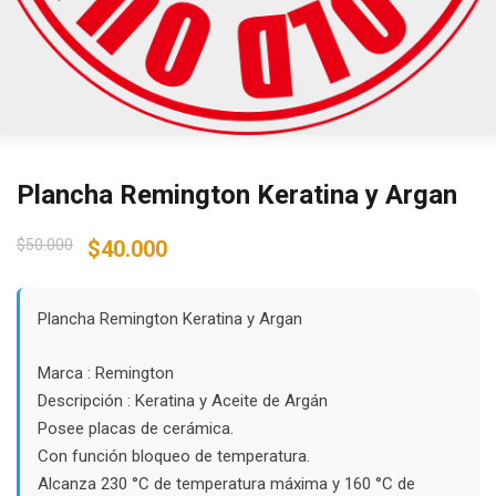
Plancha Remington Keratina y Argan
Original
Current
$
50.000
$
40.000
price
price
was:
is:
$50.000.
$40.000.
Plancha Remington Keratina y Argan
Marca :
Remington
Descripción : Keratina y Aceite de Argán
Posee placas de cerámica.
Con función bloqueo de temperatura.
Alcanza 230 °C de temperatura máxima y 160 °C de