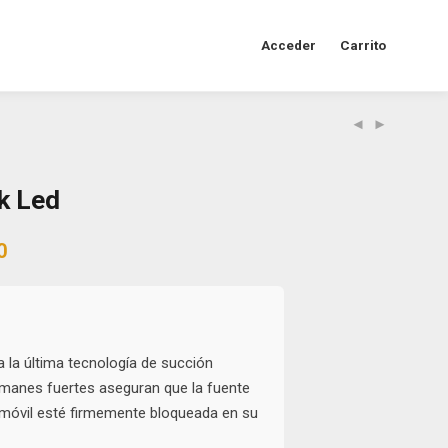
Acceder
Carrito
k Led
al
Current
0
price
is:
0.
$45.000.
a la última tecnología de succión
imanes fuertes aseguran que la fuente
 móvil esté firmemente bloqueada en su