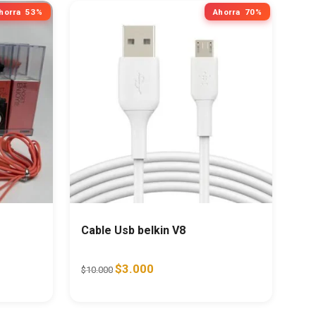
horra
53%
Ahorra
70%
Cable Usb belkin V8
000.
s: $7.000.
Original price was: $10.000.
Current price is: $3.000.
$
3.000
$
10.000