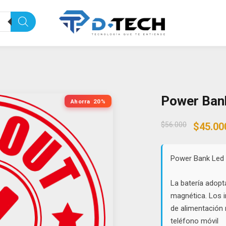
Power Ban
Ahorra
20%
Origin
$
56.000
$
45.00
price
was:
$56.00
Power Bank Led
La batería adopt
magnética. Los 
de alimentación
teléfono móvil