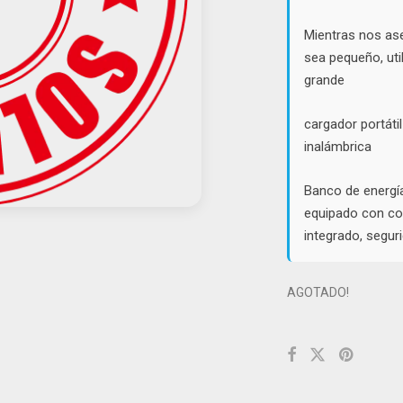
Mientras nos as
sea pequeño, uti
grande
cargador portáti
inalámbrica
Banco de energí
equipado con con
integrado, segur
AGOTADO!