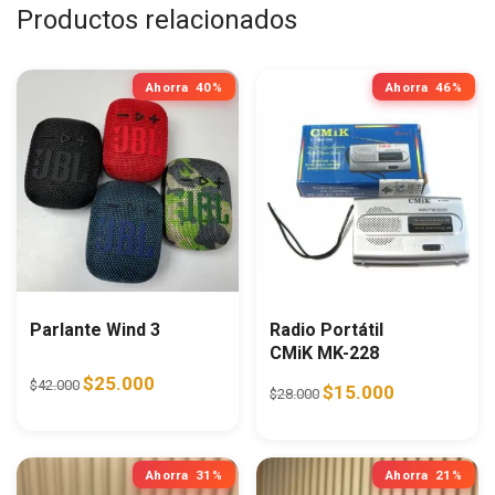
Productos relacionados
Ahorra
40%
Ahorra
46%
Parlante Wind 3
Radio Portátil
CMiK MK-228
Original price was: $42.000.
Current price is: $25.000.
$
25.000
$
42.000
Original price was: $28.0
Current price i
$
15.000
$
28.000
Ahorra
31%
Ahorra
21%