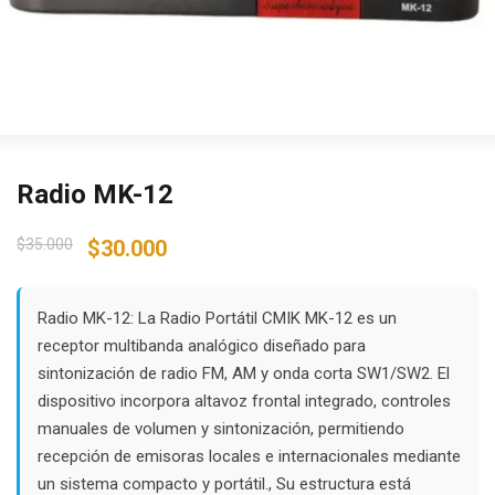
Radio MK-12
Original
Current
$
35.000
$
30.000
price
price
was:
is:
$35.000.
$30.000.
Radio MK-12: La Radio Portátil CMIK MK-12 es un
receptor multibanda analógico diseñado para
sintonización de radio FM, AM y onda corta SW1/SW2. El
dispositivo incorpora altavoz frontal integrado, controles
manuales de volumen y sintonización, permitiendo
recepción de emisoras locales e internacionales mediante
un sistema compacto y portátil., Su estructura está