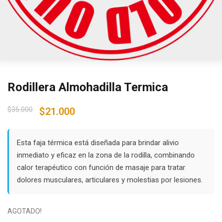
Rodillera Almohadilla Termica
Original
Current
$
35.000
$
21.000
price
price
was:
is:
$35.000.
$21.000.
Esta faja térmica está diseñada para brindar alivio
inmediato y eficaz en la zona de la rodilla, combinando
calor terapéutico con función de masaje para tratar
dolores musculares, articulares y molestias por lesiones.
AGOTADO!