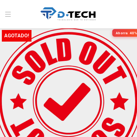
Ahorra
40%
AGOTADO!