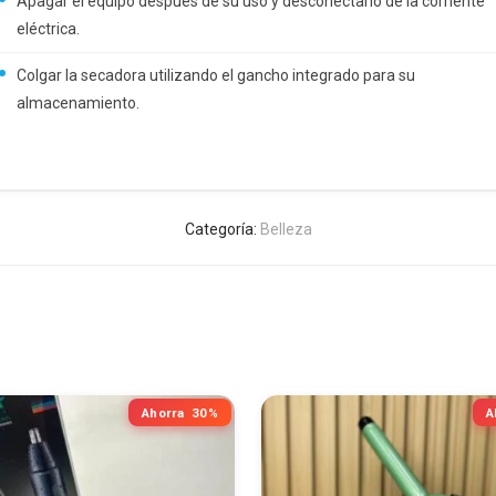
Apagar el equipo después de su uso y desconectarlo de la corriente
eléctrica.
Colgar la secadora utilizando el gancho integrado para su
almacenamiento.
Categoría:
Belleza
Ahorra
30%
A