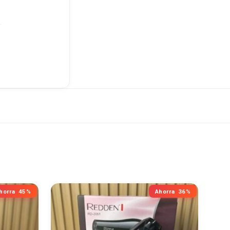
horra
45%
Ahorra
36%