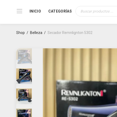
INICIO
CATEGORÍAS
Búsqueda
de
productos
Shop
/
Belleza
/
Secador Remnlignton 5302