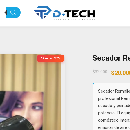
Secador R
Ahorra
37%
Origin
$
32.000
$
20.00
price
was:
$32.00
Secador Remnlig
profesional Remn
secado y peinado 
potencia. El equ
doméstico inten
emisión de aire 