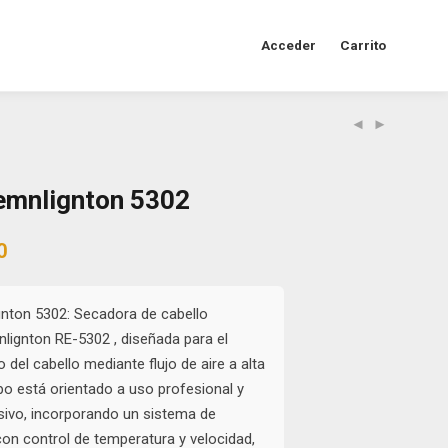
Acceder
Carrito
emnlignton 5302
al
Current
0
price
is:
0.
$20.000.
nton 5302: Secadora de cabello
lignton RE-5302 , diseñada para el
del cabello mediante flujo de aire a alta
ipo está orientado a uso profesional y
sivo, incorporando un sistema de
con control de temperatura y velocidad,