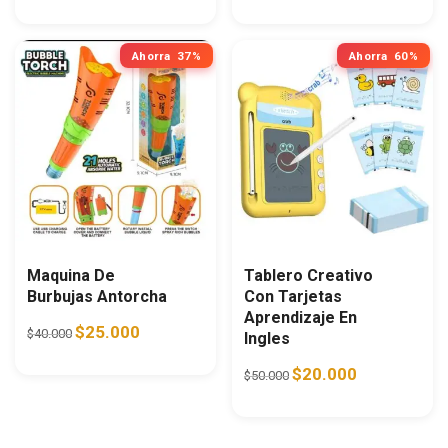
Ahorra
37%
Ahorra
60%
Maquina De
Tablero Creativo
Burbujas Antorcha
Con Tarjetas
Aprendizaje En
Original price was: $40.000.
Current price is: $25.000.
$
25.000
$
40.000
Ingles
Original price was: $50.0
Current price i
$
20.000
$
50.000