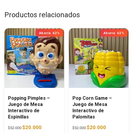
Productos relacionados
Ahorra
62%
Ahorra
62%
Popping Pimples –
Pop Corn Game –
Juego de Mesa
Juego de Mesa
Interactivo de
Interactivo de
Espinillas
Palomitas
Original price was: $52.000.
Current price is: $20.000.
Original price was: $52.0
Current price i
$
20.000
$
20.000
$
52.000
$
52.000