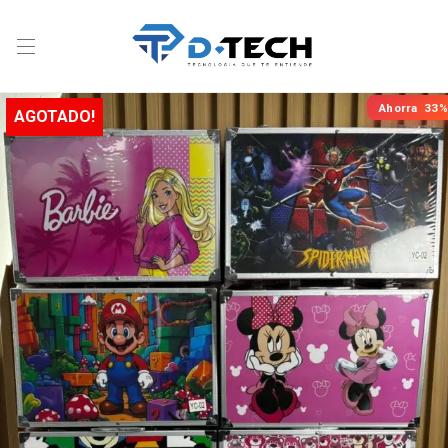
Ahorra
33%
AGOTADO!