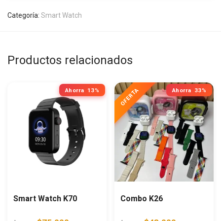
Categoría:
Smart Watch
Productos relacionados
Ahorra
13%
Ahorra
33%
Smart Watch K70
Combo K26
Original price was: $86.000.
Current price is: $75.000.
Original price was: $72.0
Current price i