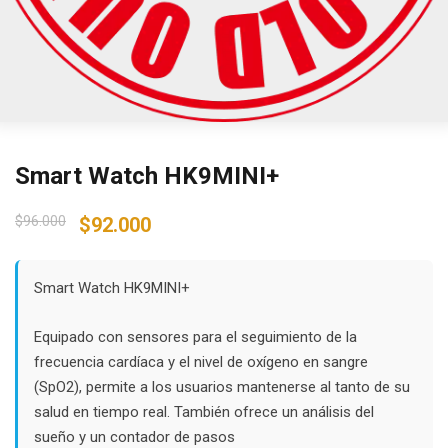
Smart Watch HK9MINI+
Original
Current
$
96.000
$
92.000
price
price
was:
is:
$96.000.
$92.000.
Smart Watch HK9MINI+
Equipado con sensores para el seguimiento de la
frecuencia cardíaca y el nivel de oxígeno en sangre
(SpO2), permite a los usuarios mantenerse al tanto de su
salud en tiempo real. También ofrece un análisis del
sueño y un contador de pasos