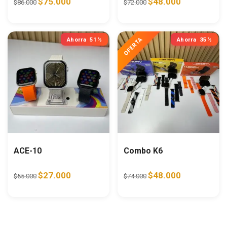
$
75.000
$
48.000
$
86.000
$
72.000
Ahorra
51%
Ahorra
35%
ACE-10
Combo K6
Original price was: $55.000.
Current price is: $27.000.
Original price was: $74.0
Current price i
$
27.000
$
48.000
$
55.000
$
74.000