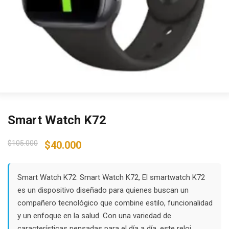
Smart Watch K72
Original
Current
$
105.000
$
40.000
price
price
was:
is:
$105.000.
$40.000.
Smart Watch K72: Smart Watch K72, El smartwatch K72
es un dispositivo diseñado para quienes buscan un
compañero tecnológico que combine estilo, funcionalidad
y un enfoque en la salud. Con una variedad de
características pensadas para el día a día, este reloj