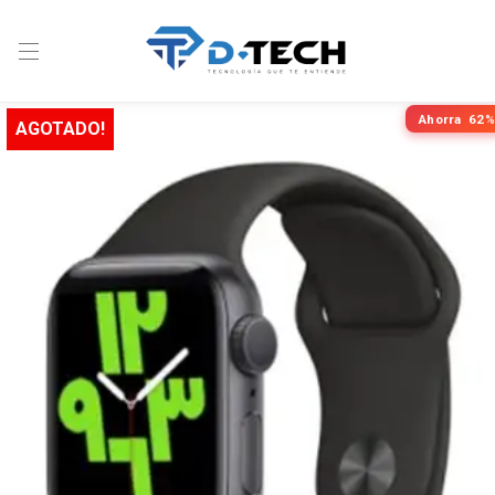
Ahorra
62%
AGOTADO!