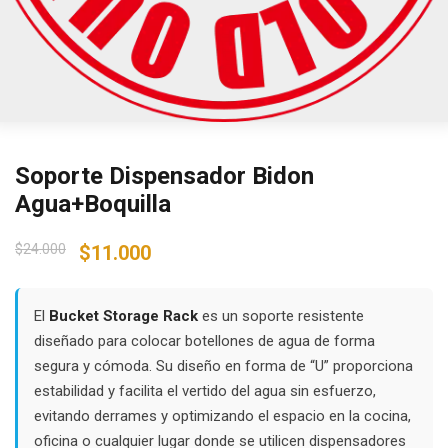
Soporte Dispensador Bidon
Agua+Boquilla
Original
Current
$
24.000
$
11.000
price
price
was:
is:
$24.000.
$11.000.
El
Bucket Storage Rack
es un soporte resistente
diseñado para colocar botellones de agua de forma
segura y cómoda. Su diseño en forma de “U” proporciona
estabilidad y facilita el vertido del agua sin esfuerzo,
evitando derrames y optimizando el espacio en la cocina,
oficina o cualquier lugar donde se utilicen dispensadores