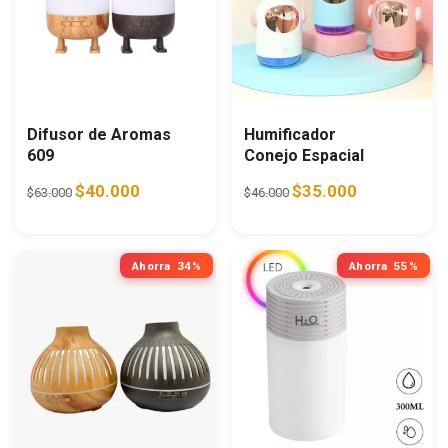
Difusor de Aromas
Humificador
609
Conejo Espacial
Original price was: $63.000.
Current price is: $40.000.
Original price was: $46.0
Current price i
$
40.000
$
35.000
$
63.000
$
46.000
Ahorra
34%
Ahorra
55%