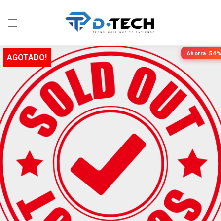
Ahorra
54%
AGOTADO!