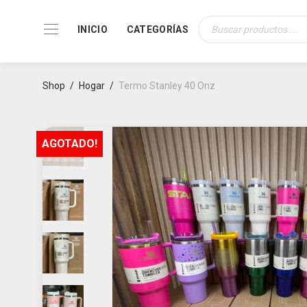
INICIO
CATEGORÍAS
Búsqueda
de
productos
Shop
/
Hogar
/
Termo Stanley 40 Onz
AGOTADO!