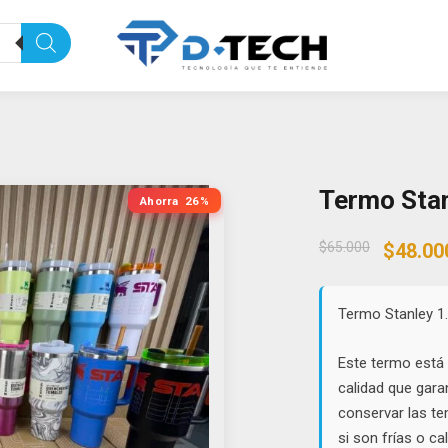
Termo Stan
Ahorra
26%
Origin
$
65.000
$
48.00
price
was:
$65.00
Termo Stanley 1.
Este termo está 
calidad que gara
conservar las te
si son frías o c