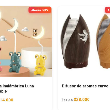
Ahorra
53%
A
 Inalámbrica Luna
Difusor de aromas curvo
able
Original price was: $41.
Current price 
riginal price was: $29.800.
Current price is: $14.000.
$
28.000
14.000
$
41.000