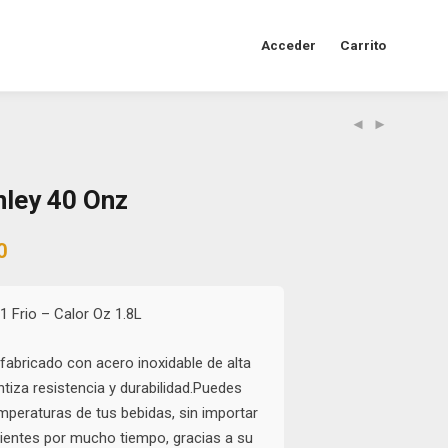
Acceder
Carrito
ley 40 Onz
al
Current
0
price
is:
0.
$48.000.
1 Frio – Calor Oz 1.8L
fabricado con acero inoxidable de alta
ntiza resistencia y durabilidad.Puedes
mperaturas de tus bebidas, sin importar
alientes por mucho tiempo, gracias a su