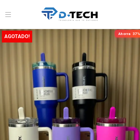
Ahorra
37%
AGOTADO!