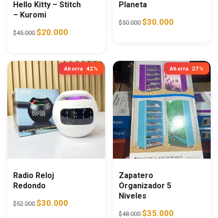
Hello Kitty – Stitch
Planeta
– Kuromi
Original price was: $50.0
Current price i
$
30.000
$
50.000
Original price was: $45.000.
Current price is: $20.000.
$
20.000
$
45.000
Ahorra
42%
Ahorra
27%
Radio Reloj
Zapatero
Redondo
Organizador 5
Niveles
Original price was: $52.000.
Current price is: $30.000.
$
30.000
$
52.000
Original price was: $48.0
Current price i
$
35.000
$
48.000