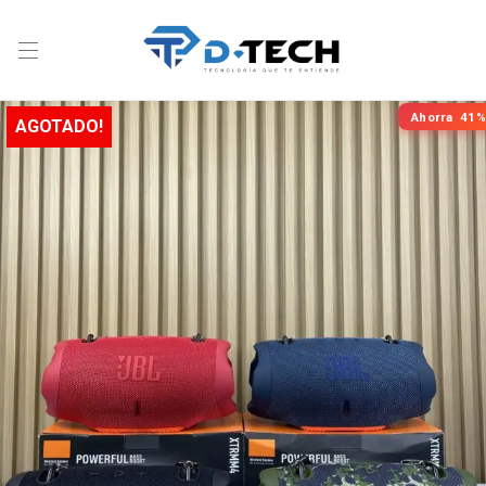
Ahorra
41%
AGOTADO!