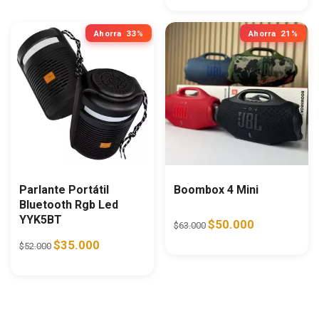
Ahorra
33%
Ahorra
21%
Parlante Portátil
Boombox 4 Mini
Bluetooth Rgb Led
YYK5BT
Original price was: $63.0
Current price i
$
50.000
$
63.000
Original price was: $52.000.
Current price is: $35.000.
$
35.000
$
52.000