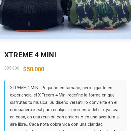
XTREME 4 MINI
Original
Current
$
85.000
$
50.000
price
price
was:
is:
$85.000.
$50.000.
XTREME 4 MINI: Pequeño en tamaño, pero gigante en
experiencia, el X Treem 4 Mini redefine la forma en que
disfrutas tu música. Su diseño versátil lo convierte en el
compañero ideal para cualquier momento del día, ya sea
en casa, en una reunión con amigos o en una aventura al
aire libre., Cada nota cobra vida con una claridad