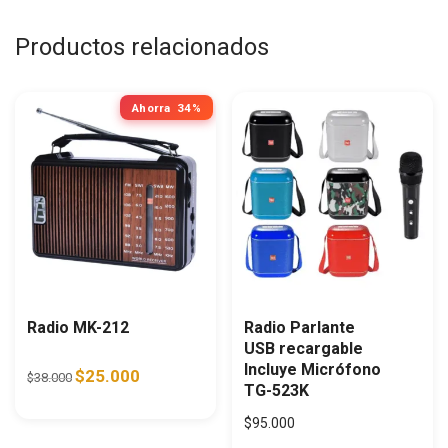
Productos relacionados
Ahorra
34%
Radio MK-212
Radio Parlante
USB recargable
Incluye Micrófono
Original price was: $38.000.
Current price is: $25.000.
$
25.000
$
38.000
TG-523K
$
95.000