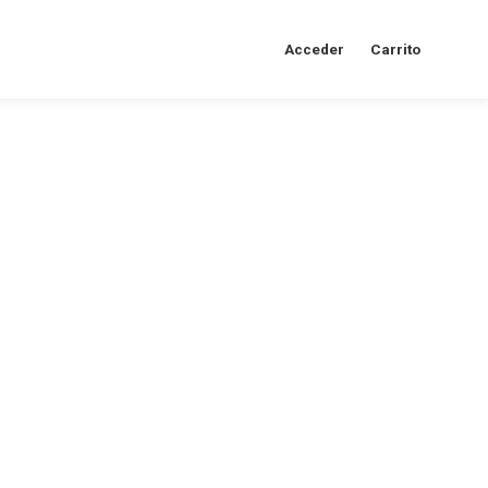
Acceder
Carrito