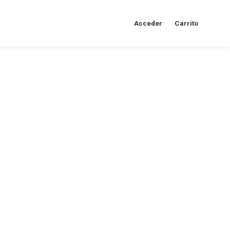
Acceder
Carrito