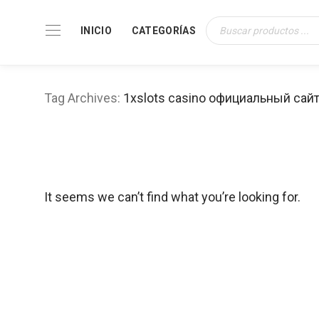
INICIO
CATEGORÍAS
Búsqueda
de
productos
Tag Archives:
1xslots casino официальный сай
It seems we can’t find what you’re looking for.