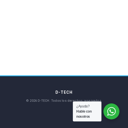
¿Ayuda?
Hable con
nosotros