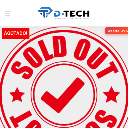
Ahorra
39%
AGOTADO!