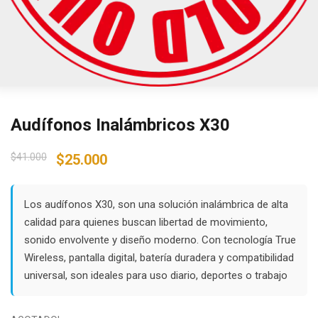
Audífonos Inalámbricos X30
Original
Current
$
41.000
$
25.000
price
price
was:
is:
$41.000.
$25.000.
Los audífonos X30, son una solución inalámbrica de alta
calidad para quienes buscan libertad de movimiento,
sonido envolvente y diseño moderno. Con tecnología True
Wireless, pantalla digital, batería duradera y compatibilidad
universal, son ideales para uso diario, deportes o trabajo