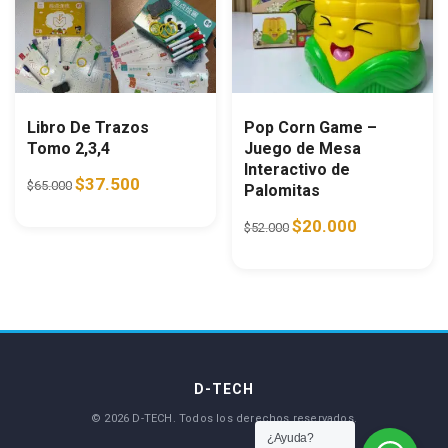
Libro De Trazos
Pop Corn Game –
Tomo 2,3,4
Juego de Mesa
Interactivo de
Original price was: $65.000.
Current price is: $37.500.
$
37.500
$
65.000
Palomitas
Original price was: $52.0
Current price i
$
20.000
$
52.000
¿Ayuda?