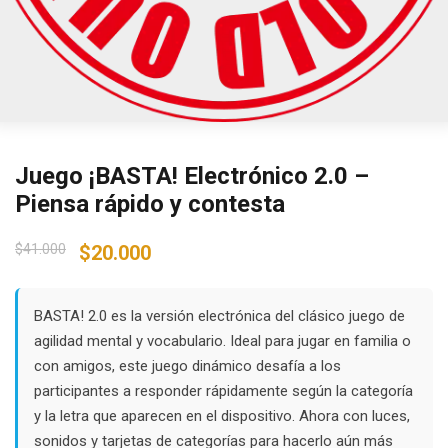
Juego ¡BASTA! Electrónico 2.0 –
Piensa rápido y contesta
Original
Current
$
41.000
$
20.000
price
price
was:
is:
$41.000.
$20.000.
BASTA! 2.0 es la versión electrónica del clásico juego de
agilidad mental y vocabulario. Ideal para jugar en familia o
con amigos, este juego dinámico desafía a los
participantes a responder rápidamente según la categoría
y la letra que aparecen en el dispositivo. Ahora con luces,
sonidos y tarjetas de categorías para hacerlo aún más