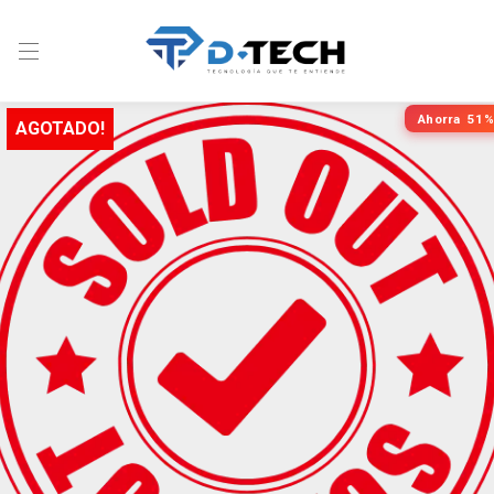
Ahorra
51%
AGOTADO!