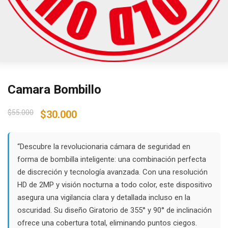
Camara Bombillo
Original
Current
$
55.000
$
30.000
price
price
was:
is:
$55.000.
$30.000.
“Descubre la revolucionaria cámara de seguridad en
forma de bombilla inteligente: una combinación perfecta
de discreción y tecnología avanzada. Con una resolución
HD de 2MP y visión nocturna a todo color, este dispositivo
asegura una vigilancia clara y detallada incluso en la
oscuridad. Su diseño Giratorio de 355° y 90° de inclinación
ofrece una cobertura total, eliminando puntos ciegos.