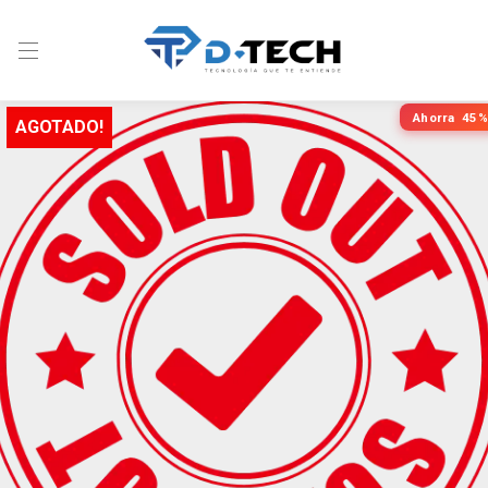
Ahorra
45%
AGOTADO!