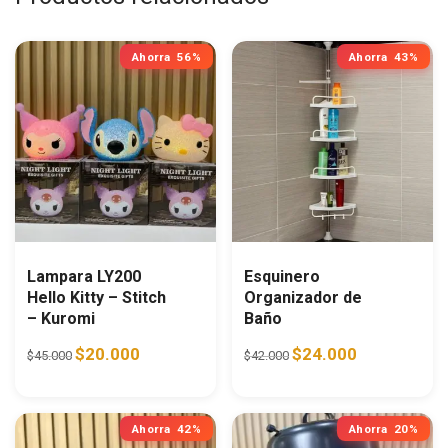
Ahorra
56%
Ahorra
43%
Lampara LY200
Esquinero
Hello Kitty – Stitch
Organizador de
– Kuromi
Baño
Original price was: $45.000.
Current price is: $20.000.
Original price was: $42.0
Current price i
$
20.000
$
24.000
$
45.000
$
42.000
Ahorra
42%
Ahorra
20%