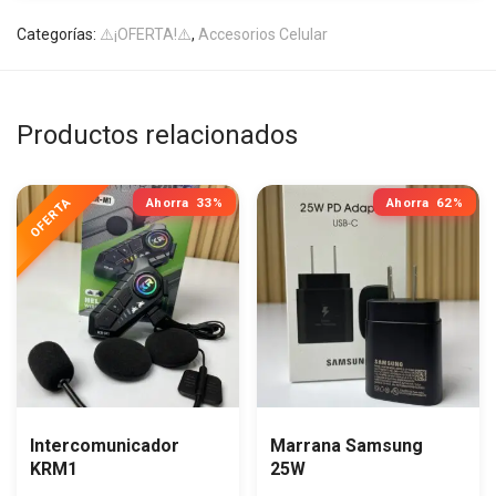
Categorías:
⚠️¡OFERTA!⚠️
,
Accesorios Celular
Productos relacionados
Ahorra
33%
Ahorra
62%
Intercomunicador
Marrana Samsung
KRM1
25W