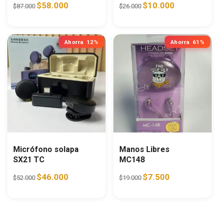
Original price was: $87.000.
Current price is: $58.000.
Original price was: $26.0
Current price i
$
58.000
$
10.000
$
87.000
$
26.000
Ahorra
12%
Ahorra
61%
Micrófono solapa
Manos Libres
SX21 TC
MC148
Original price was: $52.000.
Current price is: $46.000.
Original price was: $19.0
Current price is:
$
46.000
$
7.500
$
52.000
$
19.000