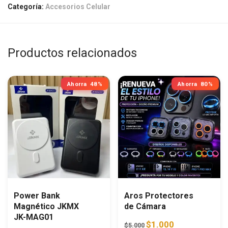
Categoría:
Accesorios Celular
Productos relacionados
Ahorra
48%
Ahorra
80%
Power Bank
Aros Protectores
Magnético JKMX
de Cámara
JK-MAG01
Original price was: $5.00
Current price is
$
1.000
$
5.000