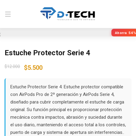
Ahorra
54%
Estuche Protector Serie 4
Original
Current
$
12.000
$
5.500
price
price
was:
is:
$12.000.
$5.500.
Estuche Protector Serie 4: Estuche protector compatible
con AirPods Pro de 2ª generación y AirPods Serie 4,
diseñado para cubrir completamente el estuche de carga
original. Su función principal es proporcionar protección
mecánica contra impactos, abrasión y suciedad durante
el uso diario, manteniendo el acceso total a los controles,
puerto de carga y sistema de apertura sin interferencias..