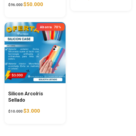
Original price was: $96.000.
Current price is: $50.000.
$
50.000
$
96.000
Ahorra
70%
Silicon Arcoíris
Sellado
Original price was: $10.000.
Current price is: $3.000.
$
3.000
$
10.000