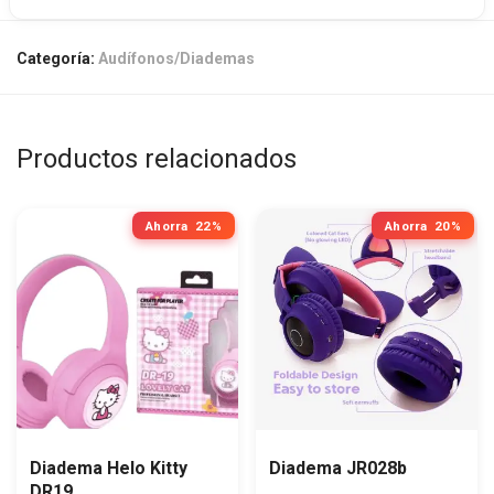
Categoría:
Audífonos/Diademas
Productos relacionados
Ahorra
22%
Ahorra
20%
Diadema Helo Kitty
Diadema JR028b
DR19