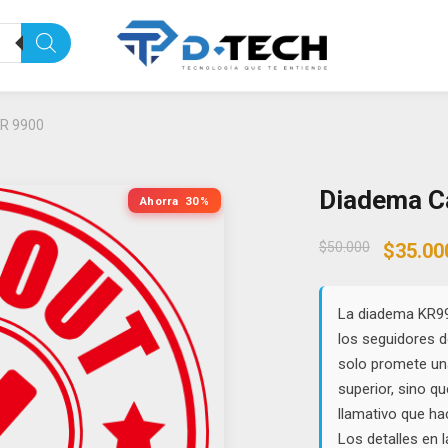
KR 9900
Diadema C
Ahorra
30%
Origin
$
50.000
$
35.00
price
was:
$50.00
La diadema KR99
los seguidores d
solo promete una
superior, sino q
llamativo que ha
Los detalles en 