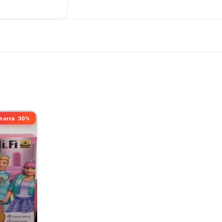
horra
30%