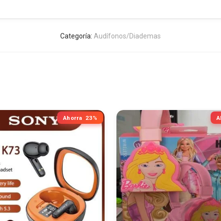
Categoría:
Audífonos/Diademas
Ahorra
23%
A