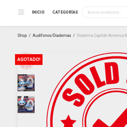
INICIO
CATEGORÍAS
Búsqueda
de
productos
Shop
/
Audífonos/Diademas
/
Diadema Capitán America 
AGOTADO!