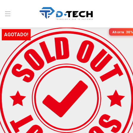
Ahorra
30%
AGOTADO!