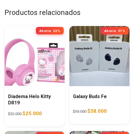
Productos relacionados
Ahorra
22%
Ahorra
31%
Diadema Helo Kitty
Galaxy Buds Fe
DR19
Original price was: $55.0
Current price i
$
38.000
$
55.000
Original price was: $32.000.
Current price is: $25.000.
$
25.000
$
32.000