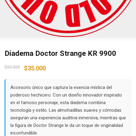
Diadema Doctor Strange KR 9900
Original
Current
$
50.000
$
35.000
price
price
was:
is:
$50.000.
$35.000.
Accesorio único que captura la esencia mística del
poderoso hechicero. Con un diseño innovador inspirado
en el famoso personaje, esta diadema combina
tecnología y estilo. Las almohadillas suaves y cómodas
aseguran una experiencia auditiva inmersiva, mientras que
la figura de Doctor Strange le da un toque de originalidad
inconfundible.