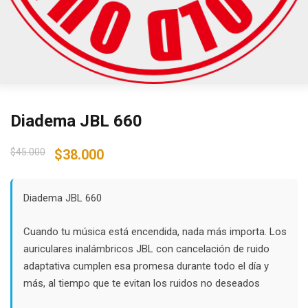
Diadema JBL 660
Original
Current
$
45.000
$
38.000
price
price
was:
is:
$45.000.
$38.000.
Diadema JBL 660
Cuando tu música está encendida, nada más importa. Los
auriculares inalámbricos JBL con cancelación de ruido
adaptativa cumplen esa promesa durante todo el día y
más, al tiempo que te evitan los ruidos no deseados