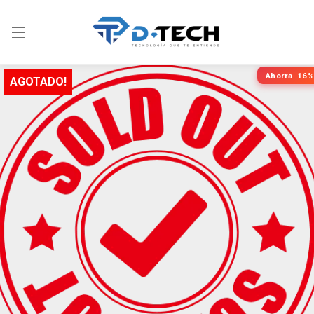
Ahorra
16%
AGOTADO!