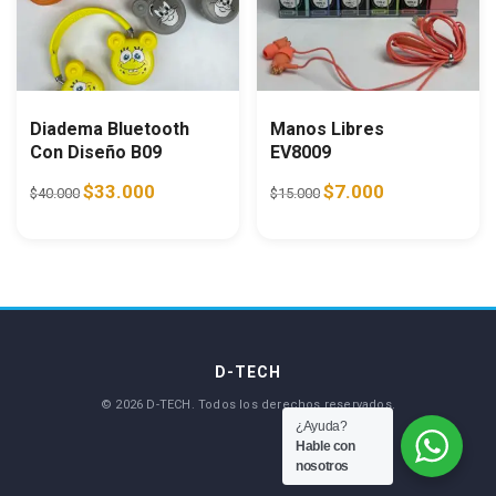
Diadema Bluetooth
Manos Libres
Con Diseño B09
EV8009
Original price was: $40.000.
Current price is: $33.000.
Original price was: $15.0
Current price is:
$
33.000
$
7.000
$
40.000
$
15.000
¿Ayuda?
Hable con
nosotros