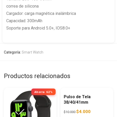
correa de silicona
Cargador: carga magnética inalámbrica
Capacidad: 300mAh
Soporte para Android 5.0+, IOS8.0+
Categoría:
Smart Watch
Productos relacionados
Ahorra
62%
Ahorra
60%
Pulso de Tela
38/40/41mm
Original price was: $10.0
Current price is:
$
4.000
$
10.000