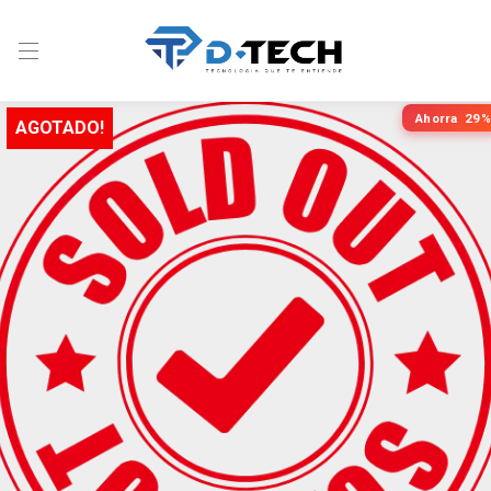
Ahorra
29%
AGOTADO!