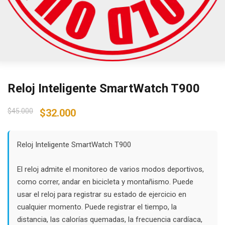
Reloj Inteligente SmartWatch T900
Original
Current
$
45.000
$
32.000
price
price
was:
is:
$45.000.
$32.000.
Reloj Inteligente SmartWatch T900
El reloj admite el monitoreo de varios modos deportivos,
como correr, andar en bicicleta y montañismo. Puede
usar el reloj para registrar su estado de ejercicio en
cualquier momento. Puede registrar el tiempo, la
distancia, las calorías quemadas, la frecuencia cardíaca,