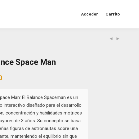
Acceder
Carrito
ance Space Man
al
Current
0
price
is:
0.
$13.000.
pace Man: El Balance Spaceman es un
io interactivo diseñado para el desarrollo
ón, concentración y habilidades motrices
mayores de 3 años. Su concepto se basa
eñas figuras de astronautas sobre una
ante, manteniendo el equilibrio sin que