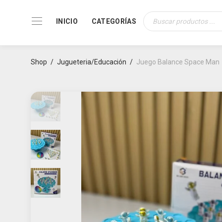
INICIO
CATEGORÍAS
Búsqueda
de
productos
Shop
/
Jugueteria/Educación
/
Juego Balance Space Man