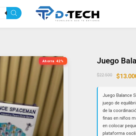
Juego Bal
Ahorra
42%
Origin
$
22.500
$
13.00
price
was:
$22.50
Juego Balance S
juego de equilibr
de la coordinaci
finas en niños 
en colocar pequ
plataforma oscil