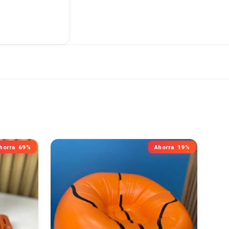
horra
69%
Ahorra
19%