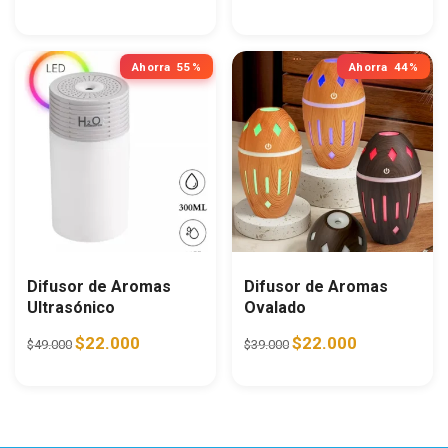
Ahorra
55%
Ahorra
44%
Difusor de Aromas
Difusor de Aromas
Ultrasónico
Ovalado
Original price was: $49.000.
Current price is: $22.000.
Original price was: $39.0
Current price i
$
22.000
$
22.000
$
49.000
$
39.000