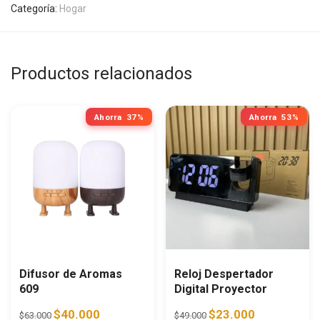
Categoría:
Hogar
Productos relacionados
Ahorra
37%
Ahorra
53%
Difusor de Aromas
Reloj Despertador
609
Digital Proyector
Original price was: $63.000.
Current price is: $40.000.
Original price was: $49.0
Current price i
$
40.000
$
23.000
$
63.000
$
49.000