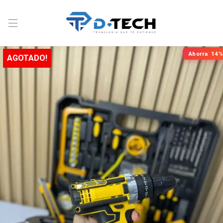
Ahorra
14%
AGOTADO!