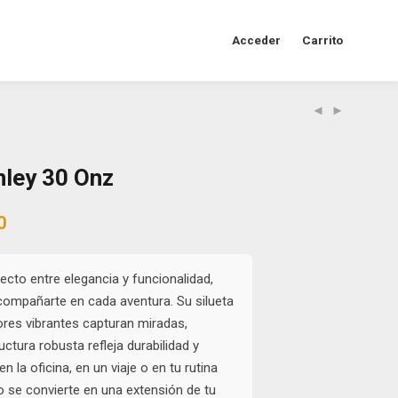
Acceder
Carrito
ley 30 Onz
al
Current
0
price
is:
0.
$38.000.
fecto entre elegancia y funcionalidad,
compañarte en cada aventura. Su silueta
res vibrantes capturan miradas,
ctura robusta refleja durabilidad y
en la oficina, en un viaje o en tu rutina
mo se convierte en una extensión de tu