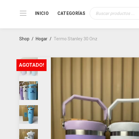
INICIO
CATEGORÍAS
Búsqueda
de
productos
Shop
/
Hogar
/
Termo Stanley 30 Onz
AGOTADO!