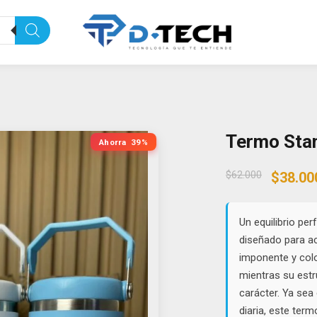
Termo Stan
Ahorra
39%
Origin
$
62.000
$
38.00
price
was:
$62.00
Un equilibrio per
diseñado para a
imponente y colo
mientras su estru
carácter. Ya sea 
diaria, este ter