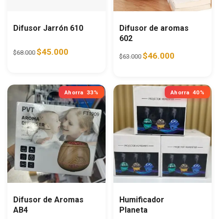
Difusor Jarrón 610
Difusor de aromas
602
Original price was: $68.000.
Current price is: $45.000.
$
45.000
$
68.000
Original price was: $63.0
Current price i
$
46.000
$
63.000
Ahorra
33%
Ahorra
40%
Difusor de Aromas
Humificador
AB4
Planeta