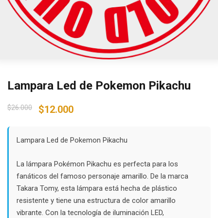
Lampara Led de Pokemon Pikachu
Original
Current
$
26.000
$
12.000
price
price
was:
is:
$26.000.
$12.000.
Lampara Led de Pokemon Pikachu
La lámpara Pokémon Pikachu es perfecta para los
fanáticos del famoso personaje amarillo. De la marca
Takara Tomy, esta lámpara está hecha de plástico
resistente y tiene una estructura de color amarillo
vibrante. Con la tecnología de iluminación LED,