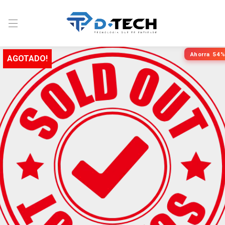
Ahorra
54%
AGOTADO!