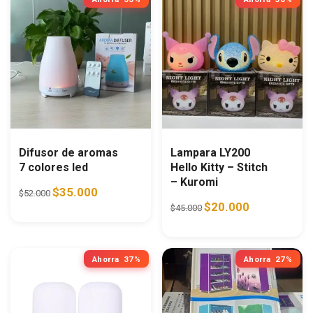
Difusor de aromas
Lampara LY200
7 colores led
Hello Kitty – Stitch
– Kuromi
Original price was: $52.000.
Current price is: $35.000.
$
35.000
$
52.000
Original price was: $45.0
Current price i
$
20.000
$
45.000
Ahorra
37%
Ahorra
27%