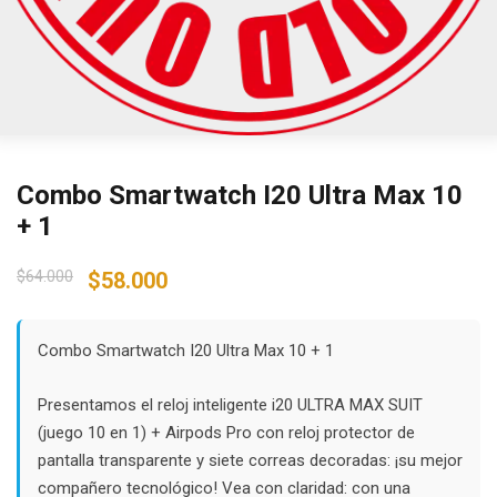
Combo Smartwatch I20 Ultra Max 10
+ 1
Original
Current
$
64.000
$
58.000
price
price
was:
is:
$64.000.
$58.000.
Combo Smartwatch I20 Ultra Max 10 + 1
Presentamos el reloj inteligente i20 ULTRA MAX SUIT
(juego 10 en 1) + Airpods Pro con reloj protector de
pantalla transparente y siete correas decoradas: ¡su mejor
compañero tecnológico! Vea con claridad: con una