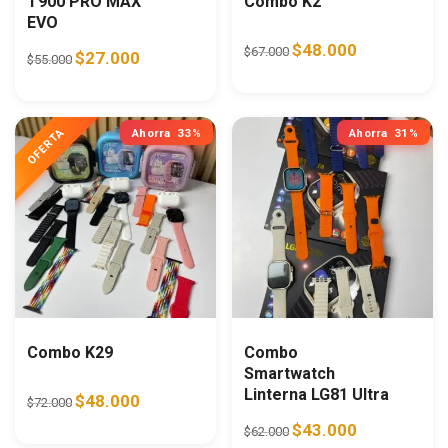
T900 PRO MAX
Combo K2
EVO
Original price was: $67.0
Current price i
$
48.000
$
67.000
Original price was: $55.000.
Current price is: $27.000.
$
27.000
$
55.000
Ahorra
33%
Ahorra
31%
Combo K29
Combo
Smartwatch
Linterna LG81 Ultra
Original price was: $72.000.
Current price is: $48.000.
$
48.000
$
72.000
Original price was: $62.0
Current price i
$
43.000
$
62.000