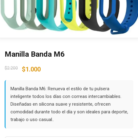
Manilla Banda M6
Original
Current
$
2.200
$
1.000
price
price
was:
is:
$2.200.
$1.000.
Manilla Banda M6: Renueva el estilo de tu pulsera
inteligente todos los días con correas intercambiables.
Diseñadas en silicona suave y resistente, ofrecen
comodidad durante todo el día y son ideales para deporte,
trabajo o uso casual..