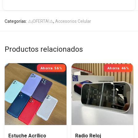
Categorías:
⚠️¡OFERTA!⚠️
,
Accesorios Celular
Productos relacionados
Ahorra
56%
Ahorra
46%
Estuche Acrílico
Radio Reloj