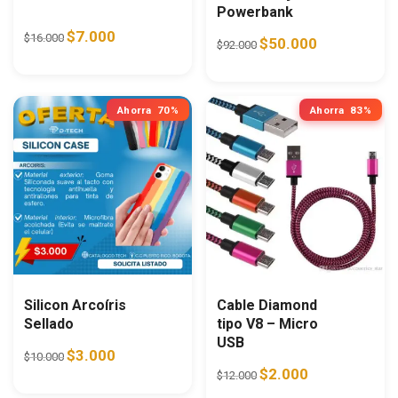
Powerbank
Original price was: $16.000.
Current price is: $7.000.
$
7.000
$
16.000
Original price was: $92.0
Current price i
$
50.000
$
92.000
Ahorra
70%
Ahorra
83%
Silicon Arcoíris
Cable Diamond
Sellado
tipo V8 – Micro
USB
Original price was: $10.000.
Current price is: $3.000.
$
3.000
$
10.000
Original price was: $12.0
Current price is:
$
2.000
$
12.000