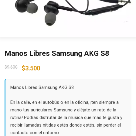
Manos Libres Samsung AKG S8
Original
Current
$
9.600
$
3.500
price
price
was:
is:
$9.600.
$3.500.
Manos Libres Samsung AKG S8
En la calle, en el autobús o en la oficina, ¡ten siempre a
mano tus auriculares Samsung y aléjate un rato de la
rutina! Podrás disfrutar de la música que más te gusta y
recibir llamadas nítidas estés donde estés, sin perder el
contacto con el entorno