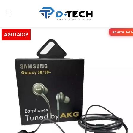
Ahorra
64%
AGOTADO!