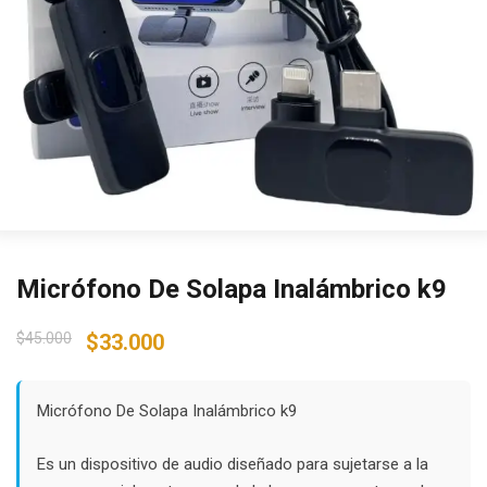
Micrófono De Solapa Inalámbrico k9
Original
Current
$
45.000
$
33.000
price
price
was:
is:
$45.000.
$33.000.
Micrófono De Solapa Inalámbrico k9
Es un dispositivo de audio diseñado para sujetarse a la