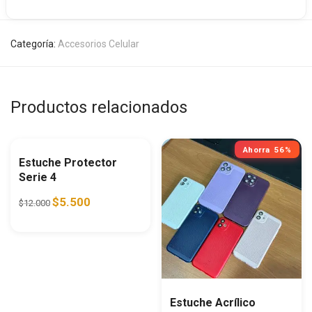
Categoría:
Accesorios Celular
Productos relacionados
Ahorra
54%
Ahorra
56%
Estuche Protector
Serie 4
Original price was: $12.000.
Current price is: $5.500.
$
5.500
$
12.000
Estuche Acrílico