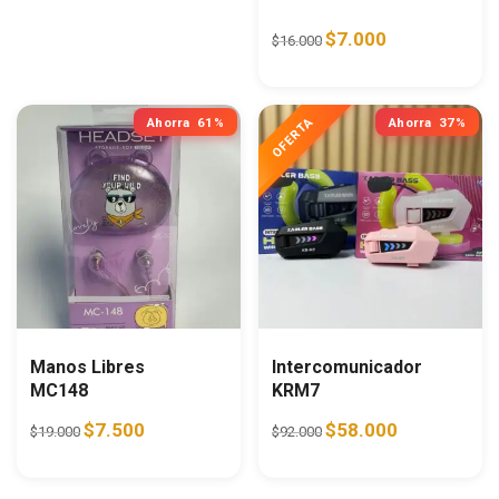
Original price was: $16.0
Current price is:
$
7.000
$
16.000
Ahorra
61%
Ahorra
37%
Manos Libres
Intercomunicador
MC148
KRM7
Original price was: $19.000.
Current price is: $7.500.
Original price was: $92.0
Current price i
$
7.500
$
58.000
$
19.000
$
92.000