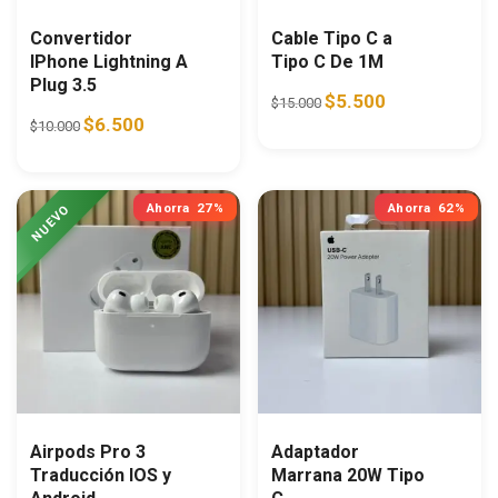
Convertidor
Cable Tipo C a
IPhone Lightning A
Tipo C De 1M
Plug 3.5
Original price was: $15.0
Current price is:
$
5.500
$
15.000
Original price was: $10.000.
Current price is: $6.500.
$
6.500
$
10.000
Ahorra
27%
Ahorra
62%
Airpods Pro 3
Adaptador
Traducción IOS y
Marrana 20W Tipo