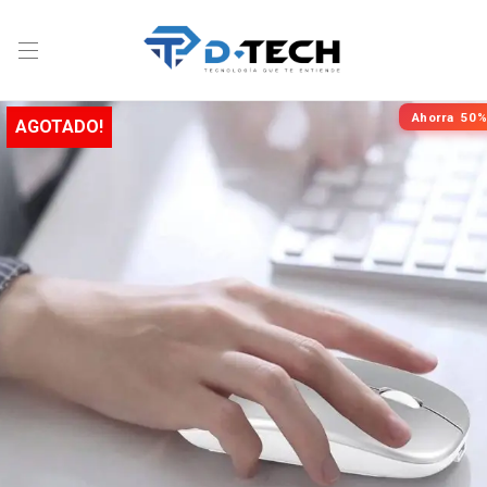
Ahorra
50%
AGOTADO!