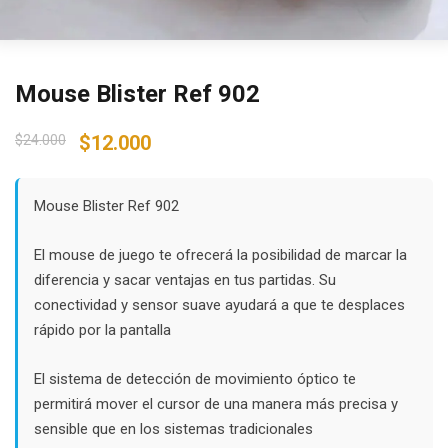
Mouse Blister Ref 902
Original
Current
$
24.000
$
12.000
price
price
was:
is:
$24.000.
$12.000.
Mouse Blister Ref 902
El mouse de juego te ofrecerá la posibilidad de marcar la
diferencia y sacar ventajas en tus partidas. Su
conectividad y sensor suave ayudará a que te desplaces
rápido por la pantalla
El sistema de detección de movimiento óptico te
permitirá mover el cursor de una manera más precisa y
sensible que en los sistemas tradicionales