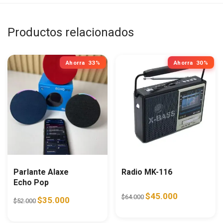
Productos relacionados
Ahorra
33%
Ahorra
30%
Parlante Alaxe
Radio MK-116
Echo Pop
Original price was: $64.0
Current price i
$
45.000
$
64.000
Original price was: $52.000.
Current price is: $35.000.
$
35.000
$
52.000