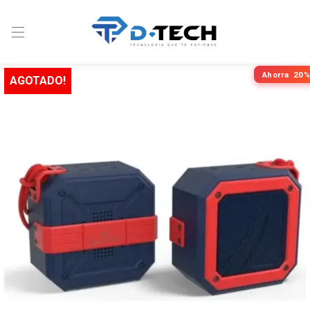
Ahorra
20%
AGOTADO!