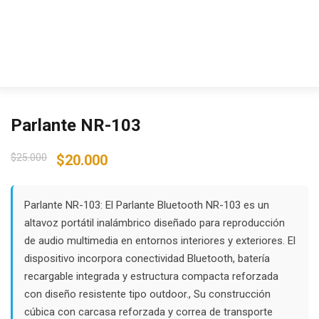
Parlante NR-103
Original
Current
$
25.000
$
20.000
price
price
was:
is:
$25.000.
$20.000.
Parlante NR-103: El Parlante Bluetooth NR-103 es un
altavoz portátil inalámbrico diseñado para reproducción
de audio multimedia en entornos interiores y exteriores. El
dispositivo incorpora conectividad Bluetooth, batería
recargable integrada y estructura compacta reforzada
con diseño resistente tipo outdoor., Su construcción
cúbica con carcasa reforzada y correa de transporte