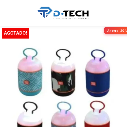
Ahorra
20%
AGOTADO!