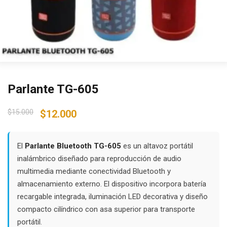
Parlante TG-605
Original
Current
$
15.000
$
12.000
price
price
was:
is:
$15.000.
$12.000.
El
Parlante Bluetooth TG-605
es un altavoz portátil
inalámbrico diseñado para reproducción de audio
multimedia mediante conectividad Bluetooth y
almacenamiento externo. El dispositivo incorpora batería
recargable integrada, iluminación LED decorativa y diseño
compacto cilíndrico con asa superior para transporte
portátil.