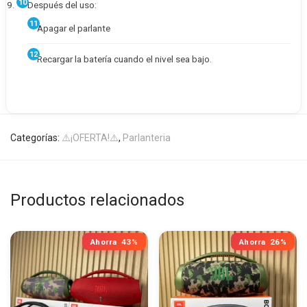
Después del uso:
Apagar el parlante
Recargar la batería cuando el nivel sea bajo.
Categorías:
⚠️¡OFERTA!⚠️
,
Parlanteria
Productos relacionados
Ahorra
43%
Ahorra
26%