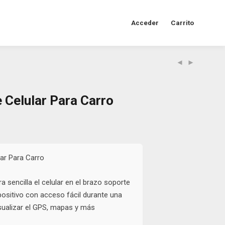
Acceder
Carrito
 Celular Para Carro
al
Current
price
is:
0.
$6.500.
ar Para Carro
 sencilla el celular en el brazo soporte
spositivo con acceso fácil durante una
sualizar el GPS, mapas y más