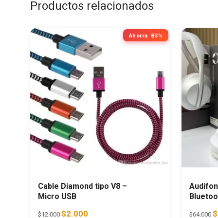
Productos relacionados
Ahorra
83%
Cable Diamond tipo V8 –
Audifo
Micro USB
Bluetoo
Original price was: $12.000.
Current price is: $2.000.
O
$
2.000
$
$
12.000
$
64.000