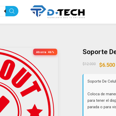
Soporte De
Ahorra
46%
Origin
$
12.000
$
6.500
price
was:
$12.00
Soporte De Celul
Coloca de manera
para tener el di
parada o para vi