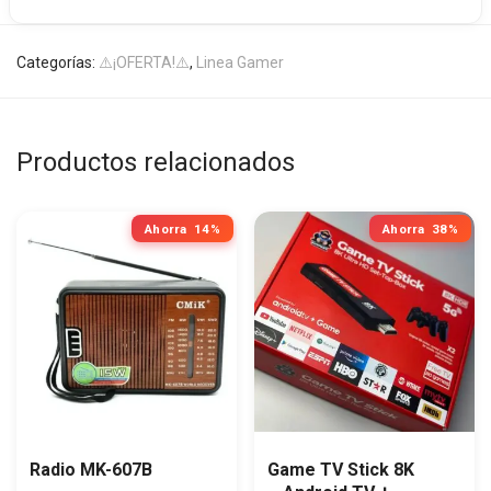
Categorías:
⚠️¡OFERTA!⚠️
,
Linea Gamer
Productos relacionados
Ahorra
14%
Ahorra
38%
Radio MK-607B
Game TV Stick 8K