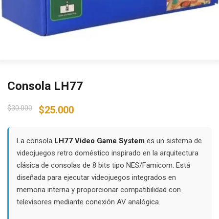
Consola LH77
Original
Current
$
30.000
$
25.000
price
price
was:
is:
$30.000.
$25.000.
La consola
LH77 Video Game System
es un sistema de
videojuegos retro doméstico inspirado en la arquitectura
clásica de consolas de 8 bits tipo NES/Famicom. Está
diseñada para ejecutar videojuegos integrados en
memoria interna y proporcionar compatibilidad con
televisores mediante conexión AV analógica.