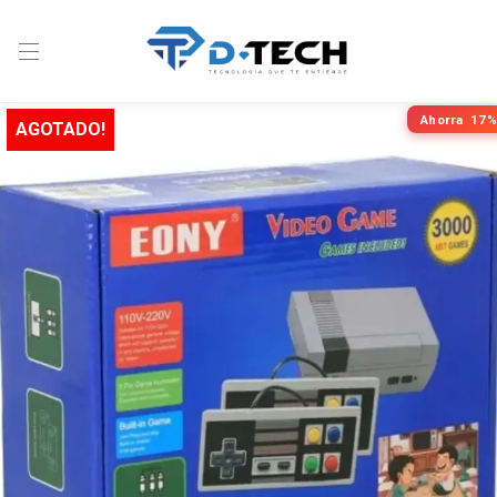
Ahorra
17%
AGOTADO!