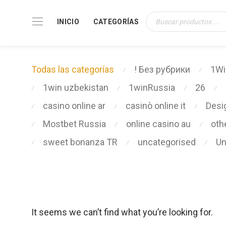
INICIO
CATEGORÍAS
Búsqueda
de
productos
Todas las categorías
! Без рубрики
1Wi
⁄
⁄
1win uzbekistan
1winRussia
26
⁄
⁄
⁄
⁄
casino online ar
casinò online it
Desi
⁄
⁄
⁄
Mostbet Russia
online casino au
oth
⁄
⁄
⁄
sweet bonanza TR
uncategorised
Un
⁄
⁄
⁄
It seems we can’t find what you’re looking for.