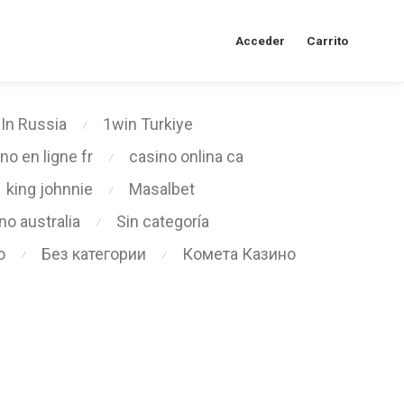
Acceder
Carrito
 In Russia
1win Turkiye
⁄
no en ligne fr
casino onlina ca
⁄
king johnnie
Masalbet
⁄
no australia
Sin categoría
⁄
o
Без категории
Комета Казино
⁄
⁄